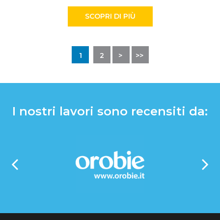
SCOPRI DI PIÙ
[
1
]
2
>
>>
I nostri lavori sono recensiti da: