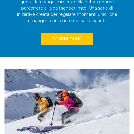
quota, fare yoga immersi nella natura oppure
percorrere all’alba i sentieri mtb. Una serie di
iniziative creata per regalare momenti unici, che
rimangono nel cuore dei partecipanti.
SCOPRI DI PIÙ