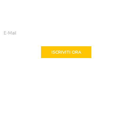
ISCRIVITI
Rimani in contatto con noi per rimanere aggiornato su eventi,
avventure, iniziative e give aways!
ISCRIVITI ORA